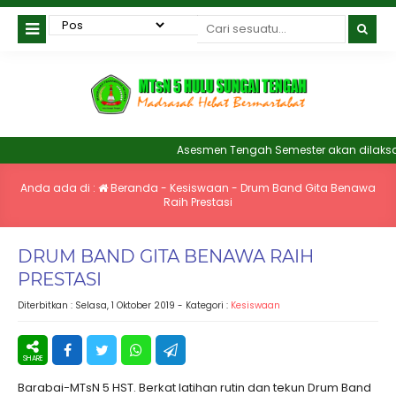
Asesmen Tengah Semester akan dilaksana
Anda ada di :
Beranda
-
Kesiswaan
-
Drum Band Gita Benawa
Raih Prestasi
DRUM BAND GITA BENAWA RAIH
PRESTASI
Diterbitkan :
Selasa, 1 Oktober 2019
- Kategori :
Kesiswaan
Barabai-MTsN 5 HST. Berkat latihan rutin dan tekun Drum Band