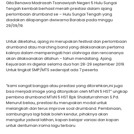
Gita Benawa Madrasah Tsanawiyah Negeri 5 Hulu Sungai
Tengah kembali berhasil meraih prestasi dalam ajang
perlombaan drumband se – Hulu Sungai Tengah yang
diadakan dilapangan dwiwarna Barabai pada minggu
29/09/19.
Untuk diketahui, ajang ini merupakan festival dan perlombaan
drumband atau marching band yang dilaksanakan pertama
kalinya dalam memperingati hari olahraga dan rencananya
akan dilaksanakan ditahun – tahun mendatang. Ajang.
Kejuaraan ini digelar selama dua hari 28-29 september 2019.
Untuk tingkat SMP/MTS sederajat ada 7 peserta.
“kami sangat bangga atau prestasi yang ditorehkan,ini juga
bisa menjadi image yang ditonjolkan oleh MTsN 5 HST” ungkap
pembina drumband MTsN 5 HST Bpk Shalaturrahman S.Pd.
Menurut beliau, prestasi itu merupakan modal untuk
melangkah dan terus improve soal drumband. Pembinaan,
sambungnya lagi tidak boleh kendur, pihaknya akan
mengatur jadwal latihan, kapan belajar variasi dan kapan
untuk dentuman irama lagu terbaru.