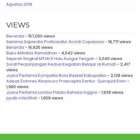
Agustus 2019
VIEWS
Beranda
- 157,090 views
Seinima Sapientia Proficiscitur Aconti Copassuni
- 18,771 views
Beranda
- 16,925 views
Buku Aktivitas Ramadhan
- 4,542 views
Sejarah Singkat MTsN 5 Hulu Sungai Tengah
- 3,040 views
Surat Perpanjangan Kedua Kegiatan Belajar di Rumah
- 2,417
views
Juara Pertama Kompetisi Bola Basket Kabupaten
- 2,138 views
Adeas Enimres Abrpicuro Praecepta Dantur. Quicquid Enim
-
1,980 views
Juara Pertama Lomba Pidato Bahasa Inggris
- 1,939 views
ppdb.mtsn5hst
- 1,909 views