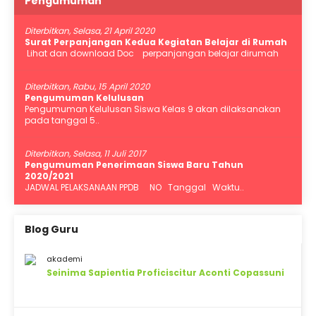
Pengumuman
Diterbitkan, Selasa, 21 April 2020
Surat Perpanjangan Kedua Kegiatan Belajar di Rumah
Lihat dan download Doc perpanjangan belajar dirumah
Diterbitkan, Rabu, 15 April 2020
Pengumuman Kelulusan
Pengumuman Kelulusan Siswa Kelas 9 akan dilaksanakan
pada tanggal 5..
Diterbitkan, Selasa, 11 Juli 2017
Pengumuman Penerimaan Siswa Baru Tahun
2020/2021
JADWAL PELAKSANAAN PPDB NO Tanggal Waktu..
Blog Guru
akademi
Seinima Sapientia Proficiscitur Aconti Copassuni