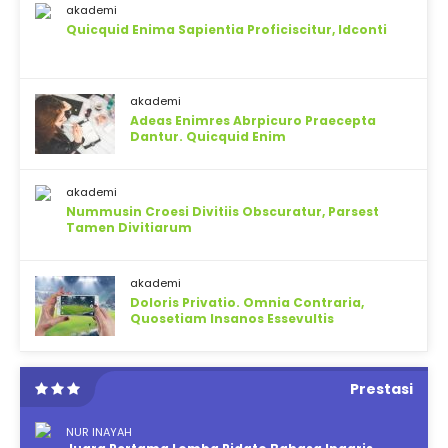
akademi
Quicquid Enima Sapientia Proficiscitur, Idconti
akademi
Adeas Enimres Abrpicuro Praecepta
Dantur. Quicquid Enim
akademi
Nummusin Croesi Divitiis Obscuratur, Parsest
Tamen Divitiarum
akademi
Doloris Privatio. Omnia Contraria,
Quosetiam Insanos Essevultis
Prestasi
NUR INAYAH