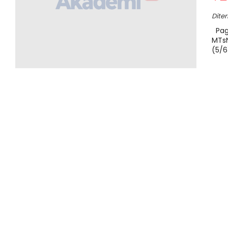
Dite
Paga
MTsN
(5/6