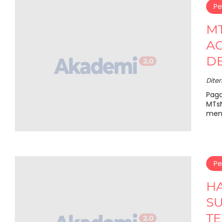
Pe
MT
AC
D
Dite
Paga
MTsN
meng
Pe
H
SU
T