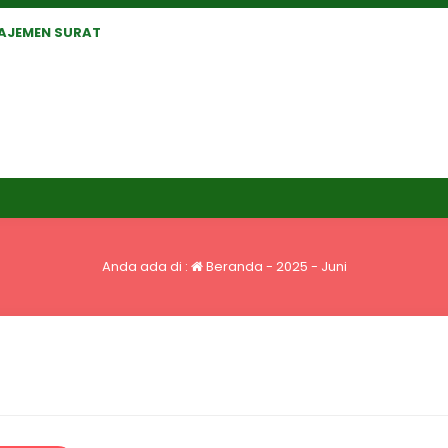
AJEMEN SURAT
Anda ada di :
Beranda
-
2025
-
Juni