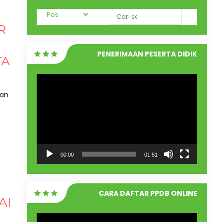
R
PENERIMAAN PESERTA DIDIK
TA
BARU
Pemutar
Video
man
00:00
01:51
CARA DAFTAR PPDB ONLINE
AI
Pemutar