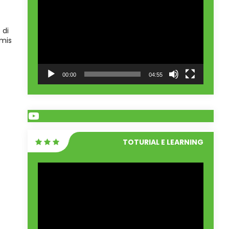
Video
 di
amis
00:00
04:55
YouTube
TOTURIAL E LEARNING
Pemutar
Video