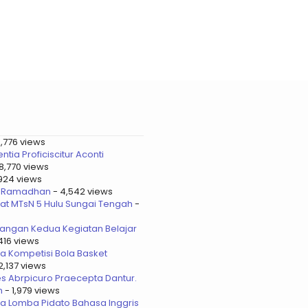
6,776 views
tia Proficiscitur Aconti
8,770 views
,924 views
as Ramadhan
- 4,542 views
at MTsN 5 Hulu Sungai Tengah
-
jangan Kedua Kegiatan Belajar
416 views
a Kompetisi Bola Basket
2,137 views
s Abrpicuro Praecepta Dantur.
m
- 1,979 views
a Lomba Pidato Bahasa Inggris