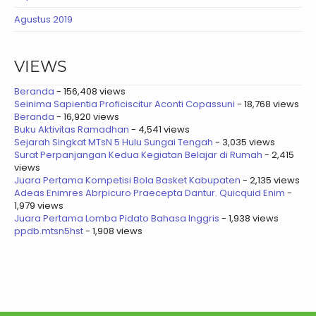
Agustus 2019
VIEWS
Beranda
- 156,408 views
Seinima Sapientia Proficiscitur Aconti Copassuni
- 18,768 views
Beranda
- 16,920 views
Buku Aktivitas Ramadhan
- 4,541 views
Sejarah Singkat MTsN 5 Hulu Sungai Tengah
- 3,035 views
Surat Perpanjangan Kedua Kegiatan Belajar di Rumah
- 2,415
views
Juara Pertama Kompetisi Bola Basket Kabupaten
- 2,135 views
Adeas Enimres Abrpicuro Praecepta Dantur. Quicquid Enim
-
1,979 views
Juara Pertama Lomba Pidato Bahasa Inggris
- 1,938 views
ppdb.mtsn5hst
- 1,908 views