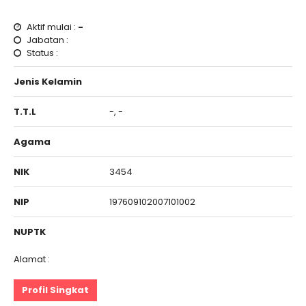
Aktif mulai :
-
Jabatan :
Status :
Jenis Kelamin
T.T.L
-, -
Agama
NIK
3454
NIP
197609102007101002
NUPTK
Alamat :
Profil Singkat