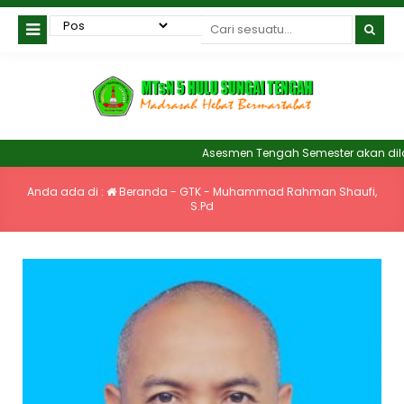
Asesmen Tengah Semester akan dilak
Anda ada di :
Beranda
-
GTK
-
Muhammad Rahman Shaufi,
S.Pd