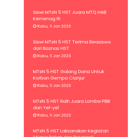
Siswi MTsN 5 HST Juara MTQ HAB
Kemenag RI
Rabu, 11 Jan 2023
Siswi MTsN 5 HST Terima Beasiswa
dari Baznas HST
Rabu, 11 Jan 2023
MTsN 5 HST Galang Dana Untuk
Korban Gempa Cianjur
Rabu, 11 Jan 2023
MTsN 5 HST Raih Juara Lomba PBB
dan Yel-yel
Rabu, 11 Jan 2023
MTsN 5 HST Laksanakan Kegiatan