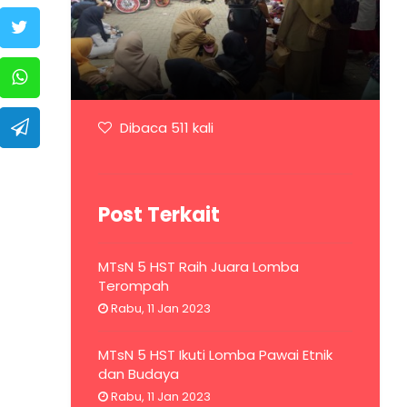
Dibaca 511 kali
Post Terkait
MTsN 5 HST Raih Juara Lomba
Terompah
Rabu, 11 Jan 2023
MTsN 5 HST Ikuti Lomba Pawai Etnik
dan Budaya
Rabu, 11 Jan 2023