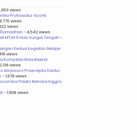
6,653 views
tia Proficiscitur Aconti
8,770 views
,922 views
as Ramadhan
- 4,542 views
at MTsN 5 Hulu Sungai Tengah
-
jangan Kedua Kegiatan Belajar
416 views
a Kompetisi Bola Basket
2,136 views
s Abrpicuro Praecepta Dantur.
m
- 1,979 views
a Lomba Pidato Bahasa Inggris
st
- 1,908 views