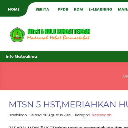
HOME
BERITA
PPDB
RDM
E-LEARNING
MAN
Info Matsalima
An
MTSN 5 HST,MERIAHKAN HU
Diterbitkan :
Selasa, 20 Agustus 2019
- Kategori :
Kesiswaan
BARABAI-MTsN 5 HST.Dalam rangka memeriahkan dan m