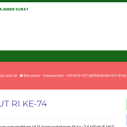
AJEMEN SURAT
da ada di :
Beranda
-
Kesiswaan
-
MTsN 5 HST,MERIAHKAN HUT RI KE
T RI KE-74
enyemarakkan HUT kemerdekaan RI ke-74 MTsN 5 HST