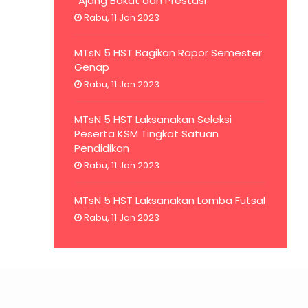
“Ajang Bakat dan Prestasi”
Rabu, 11 Jan 2023
MTsN 5 HST Bagikan Rapor Semester
Genap
Rabu, 11 Jan 2023
MTsN 5 HST Laksanakan Seleksi
Peserta KSM Tingkat Satuan
Pendidikan
Rabu, 11 Jan 2023
MTsN 5 HST Laksanakan Lomba Futsal
Rabu, 11 Jan 2023