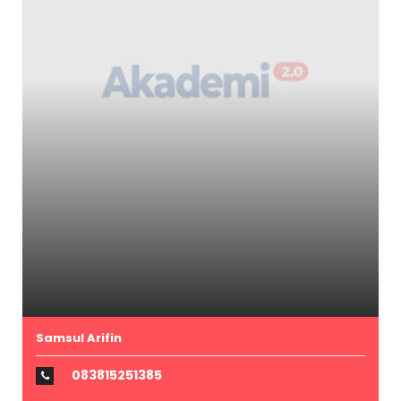
Samsul Arifin
083815251385