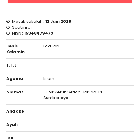
Masuk sekolah :
12 Juni 2026
Saat ini di
NISN :
15348479473
Jenis
Laki Laki
Kelamin
T.T.L
Agama
Islam
Alamat
Jl. Air Keruh Setiap Hari No. 14
Sumberjaya
Anak ke
Ayah
Ibu