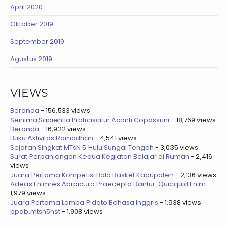
April 2020
Oktober 2019
September 2019
Agustus 2019
VIEWS
Beranda
- 156,533 views
Seinima Sapientia Proficiscitur Aconti Copassuni
- 18,769 views
Beranda
- 16,922 views
Buku Aktivitas Ramadhan
- 4,541 views
Sejarah Singkat MTsN 5 Hulu Sungai Tengah
- 3,035 views
Surat Perpanjangan Kedua Kegiatan Belajar di Rumah
- 2,416
views
Juara Pertama Kompetisi Bola Basket Kabupaten
- 2,136 views
Adeas Enimres Abrpicuro Praecepta Dantur. Quicquid Enim
-
1,979 views
Juara Pertama Lomba Pidato Bahasa Inggris
- 1,938 views
ppdb.mtsn5hst
- 1,908 views