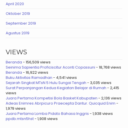
April 2020
Oktober 2019
September 2019
Agustus 2019
VIEWS
Beranda
- 156,509 views
Seinima Sapientia Proficiscitur Aconti Copassuni
- 18,768 views
Beranda
- 16,922 views
Buku Aktivitas Ramadhan
- 4,541 views
Sejarah Singkat MTsN 5 Hulu Sungai Tengah
- 3,035 views
Surat Perpanjangan Kedua Kegiatan Belajar di Rumah
- 2,415
views
Juara Pertama Kompetisi Bola Basket Kabupaten
- 2,136 views
Adeas Enimres Abrpicuro Praecepta Dantur. Quicquid Enim
-
1,979 views
Juara Pertama Lomba Pidato Bahasa Inggris
- 1,938 views
ppdb.mtsn5hst
- 1,908 views