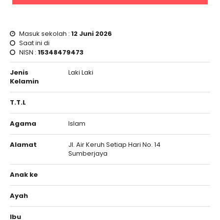
Masuk sekolah :
12 Juni 2026
Saat ini di
NISN :
15348479473
Jenis
Laki Laki
Kelamin
T.T.L
Agama
Islam
Alamat
Jl. Air Keruh Setiap Hari No. 14
Sumberjaya
Anak ke
Ayah
Ibu