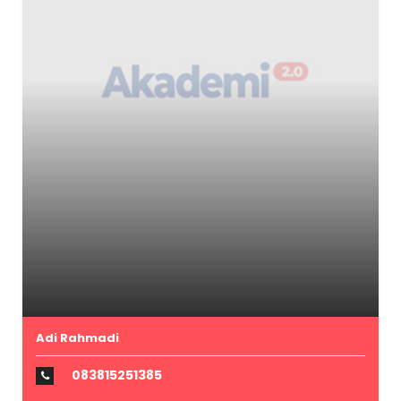
Adi Rahmadi
083815251385