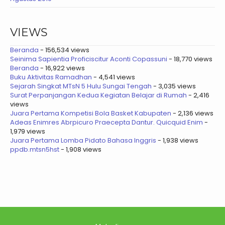
VIEWS
Beranda
- 156,534 views
Seinima Sapientia Proficiscitur Aconti Copassuni
- 18,770 views
Beranda
- 16,922 views
Buku Aktivitas Ramadhan
- 4,541 views
Sejarah Singkat MTsN 5 Hulu Sungai Tengah
- 3,035 views
Surat Perpanjangan Kedua Kegiatan Belajar di Rumah
- 2,416
views
Juara Pertama Kompetisi Bola Basket Kabupaten
- 2,136 views
Adeas Enimres Abrpicuro Praecepta Dantur. Quicquid Enim
-
1,979 views
Juara Pertama Lomba Pidato Bahasa Inggris
- 1,938 views
ppdb.mtsn5hst
- 1,908 views