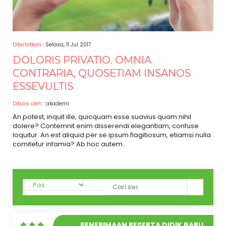
Diterbitkan
: Selasa, 11 Jul 2017
DOLORIS PRIVATIO. OMNIA
CONTRARIA, QUOSETIAM INSANOS
ESSEVULTIS
Ditulis oleh
: akademi
An potest, inquit ille, quicquam esse suavius quam nihil
dolere? Contemnit enim disserendi elegantiam, confuse
loquitur. An est aliquid per se ipsum flagitiosum, etiamsi nulla
comitetur infamia? Ab hoc autem..
PENERIMAAN PESERTA DIDIK BARU