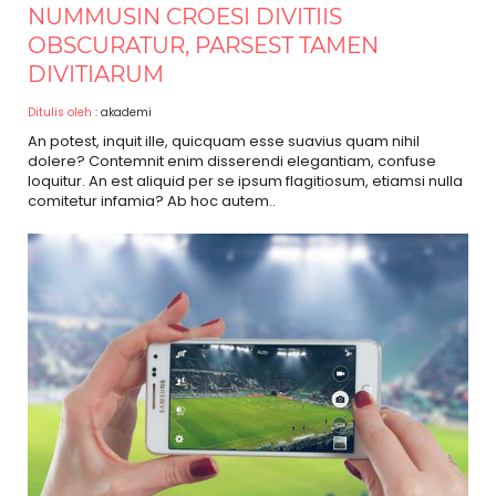
NUMMUSIN CROESI DIVITIIS
OBSCURATUR, PARSEST TAMEN
DIVITIARUM
Ditulis oleh
: akademi
An potest, inquit ille, quicquam esse suavius quam nihil
dolere? Contemnit enim disserendi elegantiam, confuse
loquitur. An est aliquid per se ipsum flagitiosum, etiamsi nulla
comitetur infamia? Ab hoc autem..