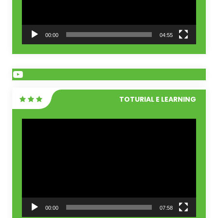
00:00
04:55
YouTube
TOTURIAL E LEARNING
Pemutar
Video
00:00
07:58