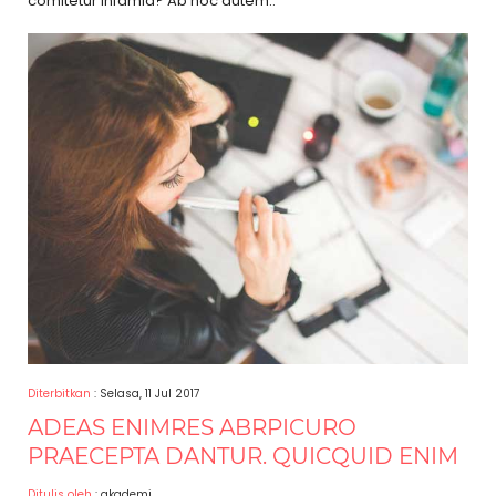
comitetur infamia? Ab hoc autem..
Diterbitkan
: Selasa, 11 Jul 2017
ADEAS ENIMRES ABRPICURO
PRAECEPTA DANTUR. QUICQUID ENIM
Ditulis oleh
: akademi